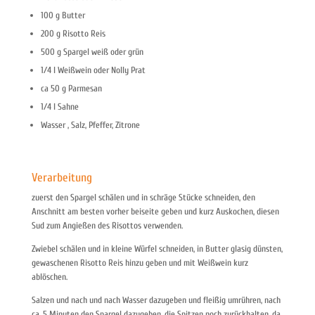
100 g Butter
200 g Risotto Reis
500 g Spargel weiß oder grün
1/4 l Weißwein oder Nolly Prat
ca 50 g Parmesan
1/4 l Sahne
Wasser , Salz, Pfeffer, Zitrone
Verarbeitung
zuerst den Spargel schälen und in schräge Stücke schneiden, den
Anschnitt am besten vorher beiseite geben und kurz Auskochen, diesen
Sud zum Angießen des Risottos verwenden.
Zwiebel schälen und in kleine Würfel schneiden, in Butter glasig dünsten,
gewaschenen Risotto Reis hinzu geben und mit Weißwein kurz
ablöschen.
Salzen und nach und nach Wasser dazugeben und fleißig umrühren, nach
ca. 5 Minuten den Spargel dazugeben, die Spitzen noch zurückhalten, da