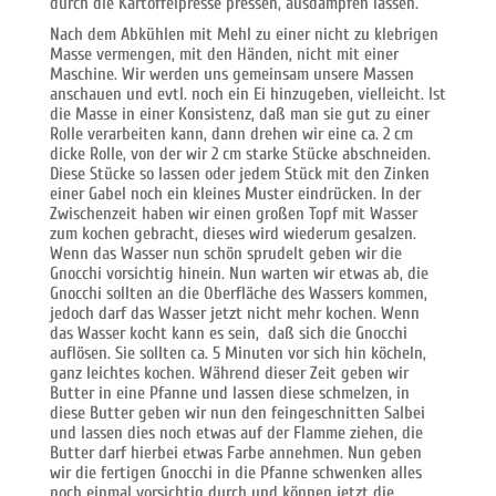
durch die Kartoffelpresse pressen, ausdampfen lassen.
Nach dem Abkühlen mit Mehl zu einer nicht zu klebrigen
Masse vermengen, mit den Händen, nicht mit einer
Maschine. Wir werden uns gemeinsam unsere Massen
anschauen und evtl. noch ein Ei hinzugeben, vielleicht. Ist
die Masse in einer Konsistenz, daß man sie gut zu einer
Rolle verarbeiten kann, dann drehen wir eine ca. 2 cm
dicke Rolle, von der wir 2 cm starke Stücke abschneiden.
Diese Stücke so lassen oder jedem Stück mit den Zinken
einer Gabel noch ein kleines Muster eindrücken. In der
Zwischenzeit haben wir einen großen Topf mit Wasser
zum kochen gebracht, dieses wird wiederum gesalzen.
Wenn das Wasser nun schön sprudelt geben wir die
Gnocchi vorsichtig hinein. Nun warten wir etwas ab, die
Gnocchi sollten an die Oberfläche des Wassers kommen,
jedoch darf das Wasser jetzt nicht mehr kochen. Wenn
das Wasser kocht kann es sein, daß sich die Gnocchi
auflösen. Sie sollten ca. 5 Minuten vor sich hin köcheln,
ganz leichtes kochen. Während dieser Zeit geben wir
Butter in eine Pfanne und lassen diese schmelzen, in
diese Butter geben wir nun den feingeschnitten Salbei
und lassen dies noch etwas auf der Flamme ziehen, die
Butter darf hierbei etwas Farbe annehmen. Nun geben
wir die fertigen Gnocchi in die Pfanne schwenken alles
noch einmal vorsichtig durch und können jetzt die